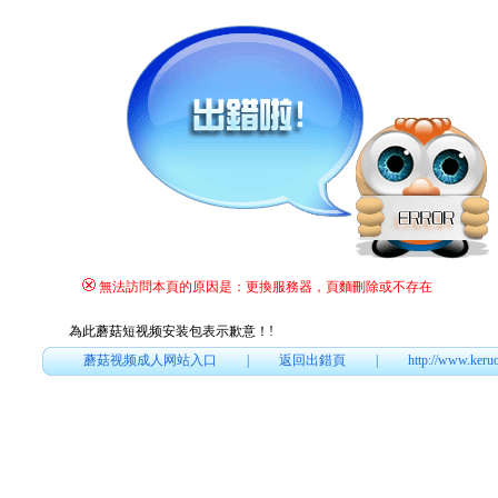
無法訪問本頁的原因是：更換服務器，頁麵刪除或不存在
為此蘑菇短视频安装包表示歉意！
!
蘑菇视频成人网站入口
|
返回出錯頁
|
http://www.keru