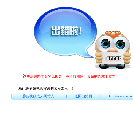
無法訪問本頁的原因是：更換服務器，頁麵刪除或不存在
為此蘑菇短视频安装包表示歉意！
!
蘑菇视频成人网站入口
|
返回出錯頁
|
http://www.keru