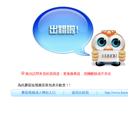
無法訪問本頁的原因是：更換服務器，頁麵刪除或不存在
為此蘑菇短视频安装包表示歉意！
!
蘑菇视频成人网站入口
|
返回出錯頁
|
http://www.keru