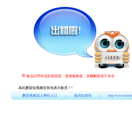
無法訪問本頁的原因是：更換服務器，頁麵刪除或不存在
為此蘑菇短视频安装包表示歉意！
!
蘑菇视频成人网站入口
|
返回出錯頁
|
http://www.keru