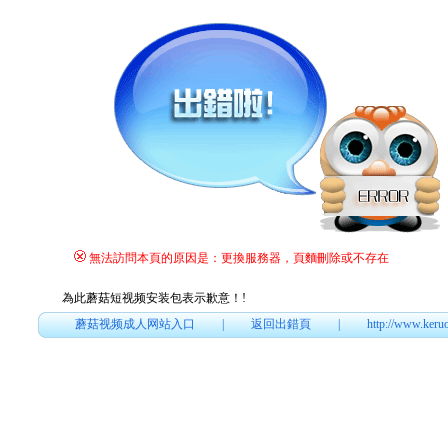
無法訪問本頁的原因是：更換服務器，頁麵刪除或不存在
為此蘑菇短视频安装包表示歉意！
!
蘑菇视频成人网站入口
|
返回出錯頁
|
http://www.keru