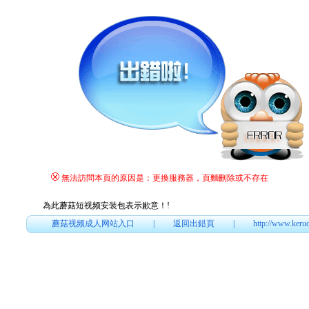
無法訪問本頁的原因是：更換服務器，頁麵刪除或不存在
為此蘑菇短视频安装包表示歉意！
!
蘑菇视频成人网站入口
|
返回出錯頁
|
http://www.keru