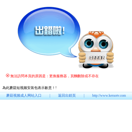
無法訪問本頁的原因是：更換服務器，頁麵刪除或不存在
為此蘑菇短视频安装包表示歉意！
!
蘑菇视频成人网站入口
|
返回出錯頁
|
http://www.keruotv.com