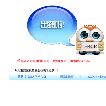
無法訪問本頁的原因是：更換服務器，頁麵刪除或不存在
為此蘑菇短视频安装包表示歉意！
!
蘑菇视频成人网站入口
|
返回出錯頁
|
http://www.keru