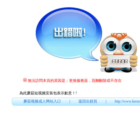
無法訪問本頁的原因是：更換服務器，頁麵刪除或不存在
為此蘑菇短视频安装包表示歉意！
!
蘑菇视频成人网站入口
|
返回出錯頁
|
http://www.keru