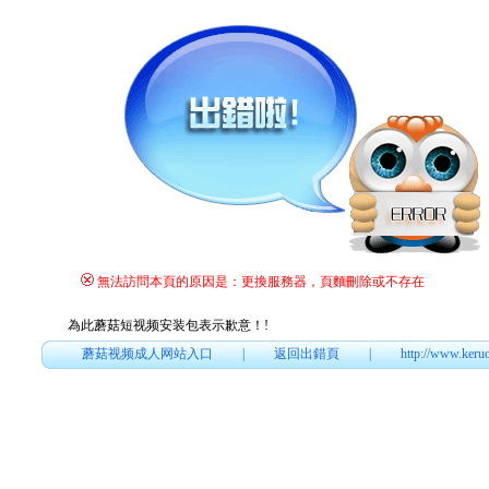
無法訪問本頁的原因是：更換服務器，頁麵刪除或不存在
為此蘑菇短视频安装包表示歉意！
!
蘑菇视频成人网站入口
|
返回出錯頁
|
http://www.keru