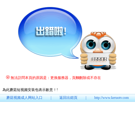
無法訪問本頁的原因是：更換服務器，頁麵刪除或不存在
為此蘑菇短视频安装包表示歉意！
!
蘑菇视频成人网站入口
|
返回出錯頁
|
http://www.keruotv.com