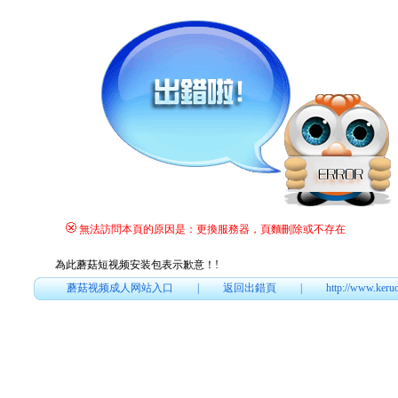
無法訪問本頁的原因是：更換服務器，頁麵刪除或不存在
為此蘑菇短视频安装包表示歉意！
!
蘑菇视频成人网站入口
|
返回出錯頁
|
http://www.keru