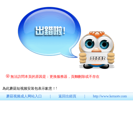
無法訪問本頁的原因是：更換服務器，頁麵刪除或不存在
為此蘑菇短视频安装包表示歉意！
!
蘑菇视频成人网站入口
|
返回出錯頁
|
http://www.keruotv.com