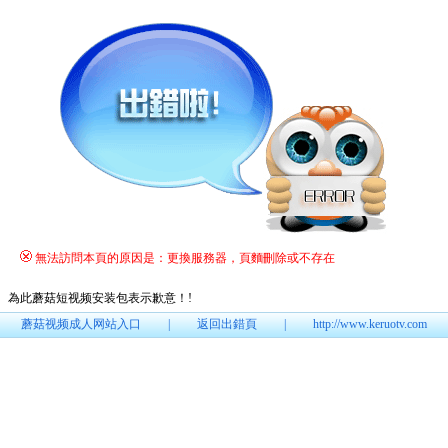
無法訪問本頁的原因是：更換服務器，頁麵刪除或不存在
為此蘑菇短视频安装包表示歉意！
!
蘑菇视频成人网站入口
|
返回出錯頁
|
http://www.keruotv.com