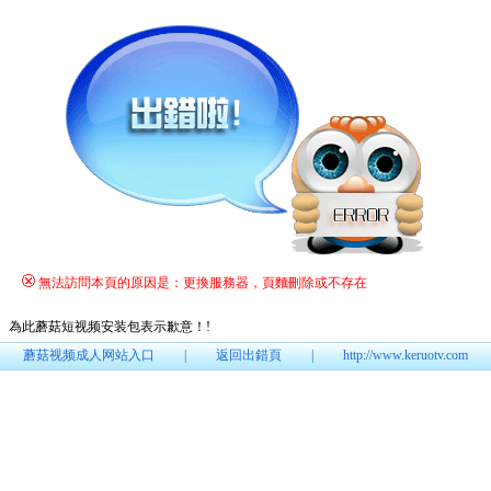
無法訪問本頁的原因是：更換服務器，頁麵刪除或不存在
為此蘑菇短视频安装包表示歉意！
!
蘑菇视频成人网站入口
|
返回出錯頁
|
http://www.keruotv.com