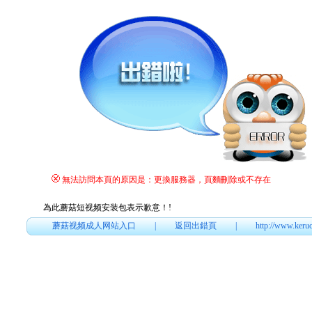
無法訪問本頁的原因是：更換服務器，頁麵刪除或不存在
為此蘑菇短视频安装包表示歉意！
!
蘑菇视频成人网站入口
|
返回出錯頁
|
http://www.keru