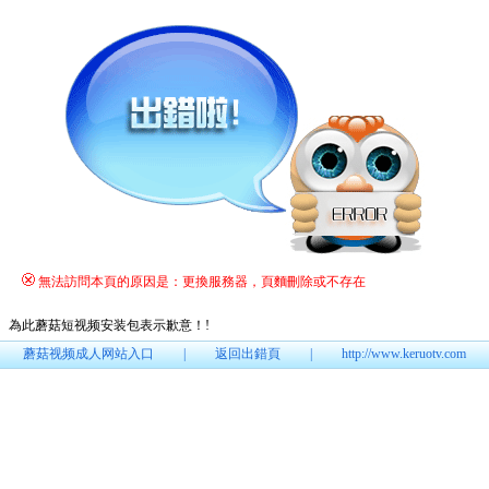
無法訪問本頁的原因是：更換服務器，頁麵刪除或不存在
為此蘑菇短视频安装包表示歉意！
!
蘑菇视频成人网站入口
|
返回出錯頁
|
http://www.keruotv.com