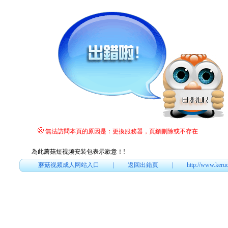
無法訪問本頁的原因是：更換服務器，頁麵刪除或不存在
為此蘑菇短视频安装包表示歉意！
!
蘑菇视频成人网站入口
|
返回出錯頁
|
http://www.keru