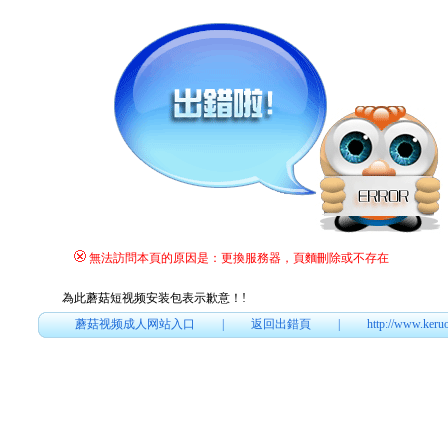
無法訪問本頁的原因是：更換服務器，頁麵刪除或不存在
為此蘑菇短视频安装包表示歉意！
!
蘑菇视频成人网站入口
|
返回出錯頁
|
http://www.keru