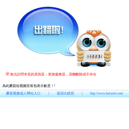
無法訪問本頁的原因是：更換服務器，頁麵刪除或不存在
為此蘑菇短视频安装包表示歉意！
!
蘑菇视频成人网站入口
|
返回出錯頁
|
http://www.keruotv.com