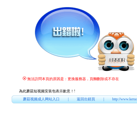
無法訪問本頁的原因是：更換服務器，頁麵刪除或不存在
為此蘑菇短视频安装包表示歉意！
!
蘑菇视频成人网站入口
|
返回出錯頁
|
http://www.keru