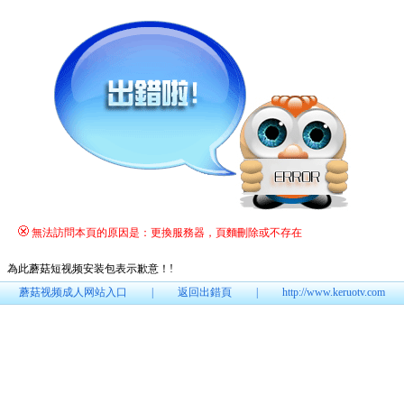
無法訪問本頁的原因是：更換服務器，頁麵刪除或不存在
為此蘑菇短视频安装包表示歉意！
!
蘑菇视频成人网站入口
|
返回出錯頁
|
http://www.keruotv.com