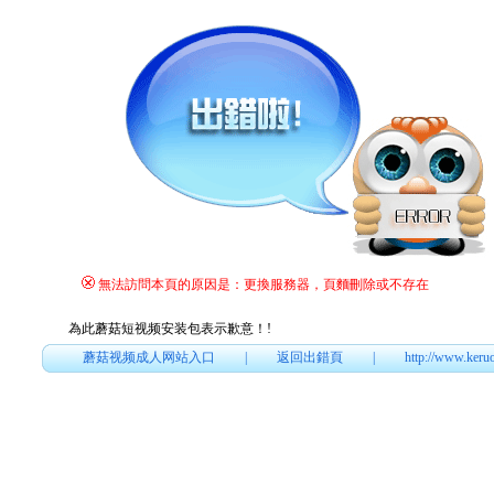
無法訪問本頁的原因是：更換服務器，頁麵刪除或不存在
為此蘑菇短视频安装包表示歉意！
!
蘑菇视频成人网站入口
|
返回出錯頁
|
http://www.keru