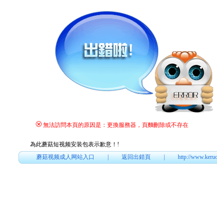
無法訪問本頁的原因是：更換服務器，頁麵刪除或不存在
為此蘑菇短视频安装包表示歉意！
!
蘑菇视频成人网站入口
|
返回出錯頁
|
http://www.keru