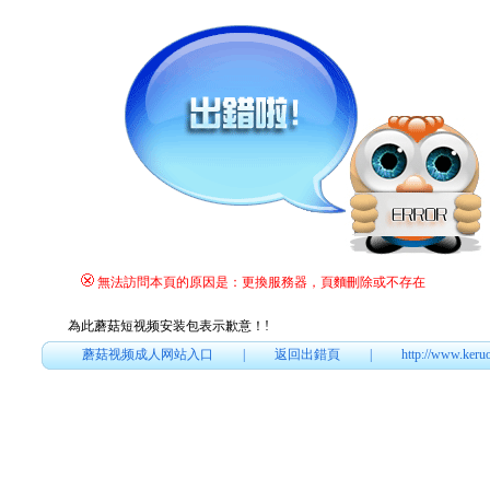
無法訪問本頁的原因是：更換服務器，頁麵刪除或不存在
為此蘑菇短视频安装包表示歉意！
!
蘑菇视频成人网站入口
|
返回出錯頁
|
http://www.keru