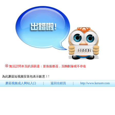
無法訪問本頁的原因是：更換服務器，頁麵刪除或不存在
為此蘑菇短视频安装包表示歉意！
!
蘑菇视频成人网站入口
|
返回出錯頁
|
http://www.keruotv.com