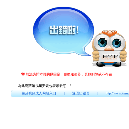
無法訪問本頁的原因是：更換服務器，頁麵刪除或不存在
為此蘑菇短视频安装包表示歉意！
!
蘑菇视频成人网站入口
|
返回出錯頁
|
http://www.keru