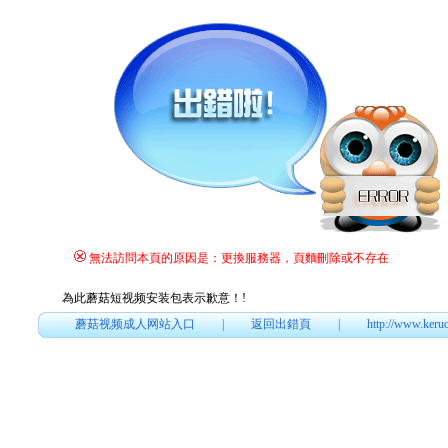
無法訪問本頁的原因是：更換服務器，頁麵刪除或不存在
為此蘑菇短视频安装包表示歉意！
!
蘑菇视频成人网站入口
|
返回出錯頁
|
http://www.keru