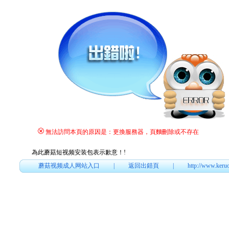
無法訪問本頁的原因是：更換服務器，頁麵刪除或不存在
為此蘑菇短视频安装包表示歉意！
!
蘑菇视频成人网站入口
|
返回出錯頁
|
http://www.keru