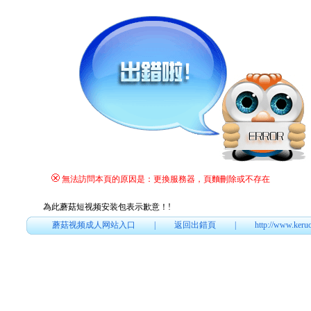
無法訪問本頁的原因是：更換服務器，頁麵刪除或不存在
為此蘑菇短视频安装包表示歉意！
!
蘑菇视频成人网站入口
|
返回出錯頁
|
http://www.keru