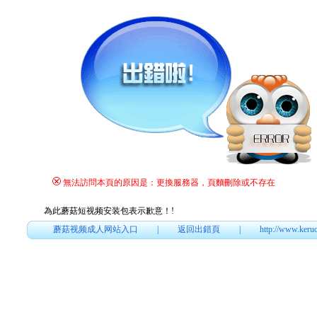
無法訪問本頁的原因是：更換服務器，頁麵刪除或不存在
為此蘑菇短视频安装包表示歉意！
!
蘑菇视频成人网站入口
|
返回出錯頁
|
http://www.keru