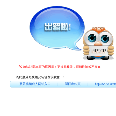
無法訪問本頁的原因是：更換服務器，頁麵刪除或不存在
為此蘑菇短视频安装包表示歉意！
!
蘑菇视频成人网站入口
|
返回出錯頁
|
http://www.keru