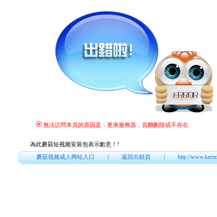
無法訪問本頁的原因是：更換服務器，頁麵刪除或不存在
為此蘑菇短视频安装包表示歉意！
!
蘑菇视频成人网站入口
|
返回出錯頁
|
http://www.keru