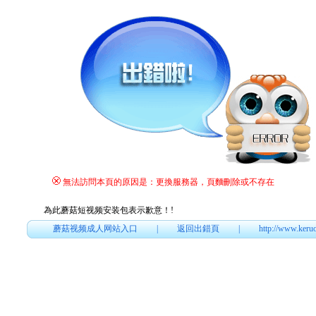
無法訪問本頁的原因是：更換服務器，頁麵刪除或不存在
為此蘑菇短视频安装包表示歉意！
!
蘑菇视频成人网站入口
|
返回出錯頁
|
http://www.keru