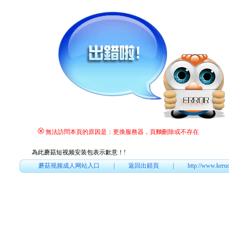
無法訪問本頁的原因是：更換服務器，頁麵刪除或不存在
為此蘑菇短视频安装包表示歉意！
!
蘑菇视频成人网站入口
|
返回出錯頁
|
http://www.keru