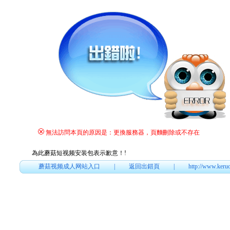
無法訪問本頁的原因是：更換服務器，頁麵刪除或不存在
為此蘑菇短视频安装包表示歉意！
!
蘑菇视频成人网站入口
|
返回出錯頁
|
http://www.keru