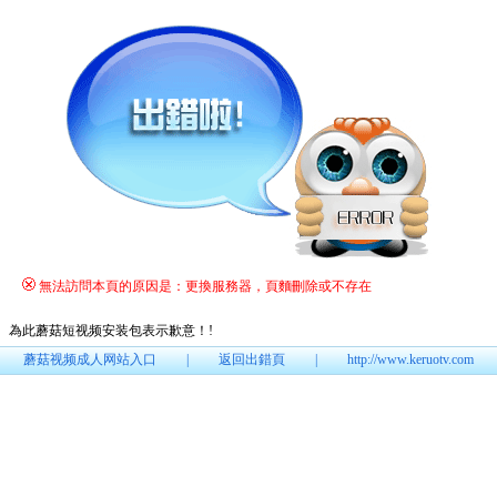
無法訪問本頁的原因是：更換服務器，頁麵刪除或不存在
為此蘑菇短视频安装包表示歉意！
!
蘑菇视频成人网站入口
|
返回出錯頁
|
http://www.keruotv.com