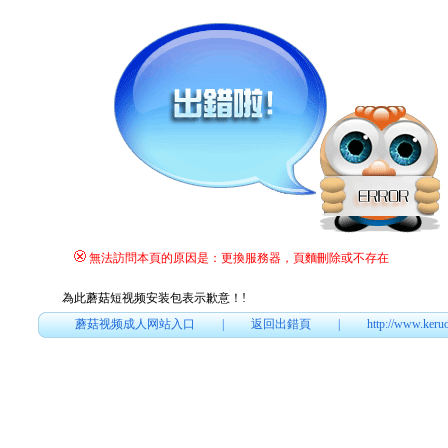
無法訪問本頁的原因是：更換服務器，頁麵刪除或不存在
為此蘑菇短视频安装包表示歉意！
!
蘑菇视频成人网站入口
|
返回出錯頁
|
http://www.keru