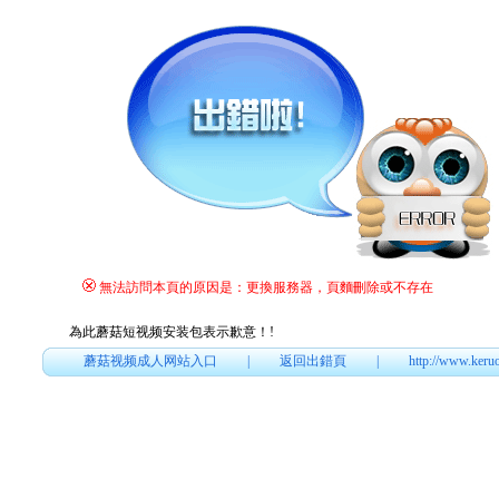
無法訪問本頁的原因是：更換服務器，頁麵刪除或不存在
為此蘑菇短视频安装包表示歉意！
!
蘑菇视频成人网站入口
|
返回出錯頁
|
http://www.keru