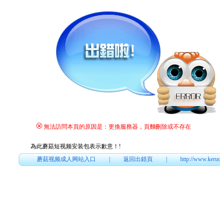
無法訪問本頁的原因是：更換服務器，頁麵刪除或不存在
為此蘑菇短视频安装包表示歉意！
!
蘑菇视频成人网站入口
|
返回出錯頁
|
http://www.keru