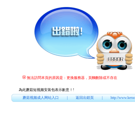
無法訪問本頁的原因是：更換服務器，頁麵刪除或不存在
為此蘑菇短视频安装包表示歉意！
!
蘑菇视频成人网站入口
|
返回出錯頁
|
http://www.keru