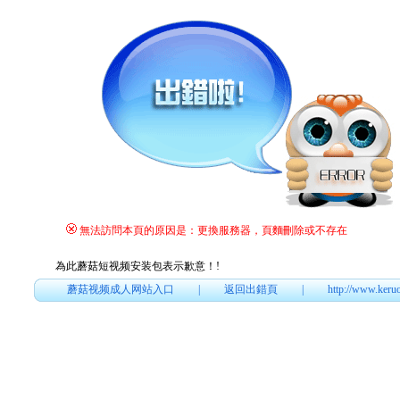
無法訪問本頁的原因是：更換服務器，頁麵刪除或不存在
為此蘑菇短视频安装包表示歉意！
!
蘑菇视频成人网站入口
|
返回出錯頁
|
http://www.keru