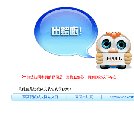
無法訪問本頁的原因是：更換服務器，頁麵刪除或不存在
為此蘑菇短视频安装包表示歉意！
!
蘑菇视频成人网站入口
|
返回出錯頁
|
http://www.keru