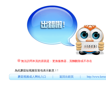
無法訪問本頁的原因是：更換服務器，頁麵刪除或不存在
為此蘑菇短视频安装包表示歉意！
!
蘑菇视频成人网站入口
|
返回出錯頁
|
http://www.keru