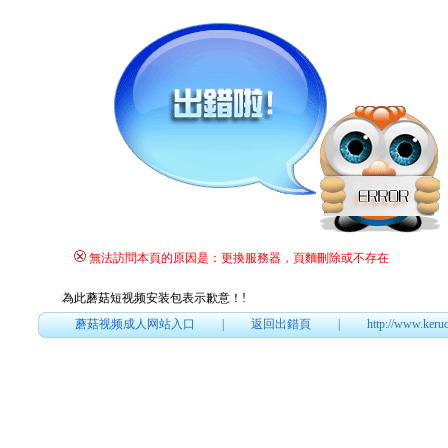
無法訪問本頁的原因是：更換服務器，頁麵刪除或不存在
為此蘑菇短视频安装包表示歉意！
!
蘑菇视频成人网站入口
|
返回出錯頁
|
http://www.keru