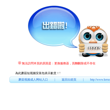
無法訪問本頁的原因是：更換服務器，頁麵刪除或不存在
為此蘑菇短视频安装包表示歉意！
!
蘑菇视频成人网站入口
|
返回出錯頁
|
http://www.keru