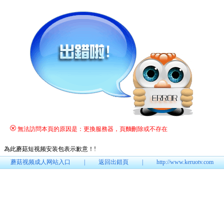
無法訪問本頁的原因是：更換服務器，頁麵刪除或不存在
為此蘑菇短视频安装包表示歉意！
!
蘑菇视频成人网站入口
|
返回出錯頁
|
http://www.keruotv.com