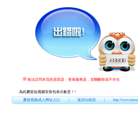
無法訪問本頁的原因是：更換服務器，頁麵刪除或不存在
為此蘑菇短视频安装包表示歉意！
!
蘑菇视频成人网站入口
|
返回出錯頁
|
http://www.keru