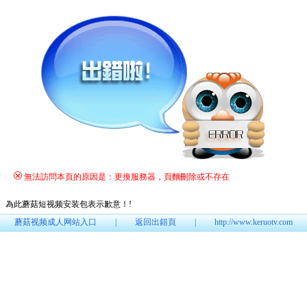
無法訪問本頁的原因是：更換服務器，頁麵刪除或不存在
為此蘑菇短视频安装包表示歉意！
!
蘑菇视频成人网站入口
|
返回出錯頁
|
http://www.keruotv.com