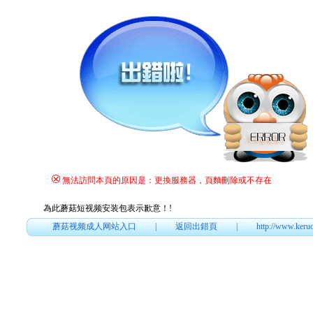
無法訪問本頁的原因是：更換服務器，頁麵刪除或不存在
為此蘑菇短视频安装包表示歉意！
!
蘑菇视频成人网站入口
|
返回出錯頁
|
http://www.keru